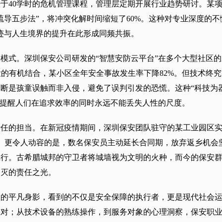
于40学时的危机管理课程，管理层定期开展行业趋势研讨。某
疏导五步法”，将冲突化解时间缩短了60%。这种对专业深度的不
迹与人生境界的提升在此形成同频共振。
模式。深圳保安公司研发的“智慧安防云平台”在多个大型社区
检的有机结合，某小区全年安全事故发生率下降82%。但技术终
断是孩童误触而非入侵，避免了误判引发的恐慌。这种“科技为
，提醒人们在追求效率的同时永远不能丢失人性的尺度。
任的担当。在新冠疫情期间，深圳保安团队驻守的某工业园区实
余吨。更令人动容的是，数名保安员主动延长合同期，放弃返乡机
践行。古希腊城邦的守卫者将城墙视为文明的火种，而今的保安
不灭的责任之光。
服的平凡身影，看到的不仅是安全保障的执行者，更是现代社会
应对；从技术设备的熟练操作，到服务对象的心理洞察，保安职